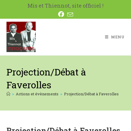
Skip
Mis et Thiennot, site officiel !
to
content
MENU
Projection/Débat à
Faverolles
>
Actions et évènements
>
Projection/Débat à Faverolles
Projection/Débat à Faverolles