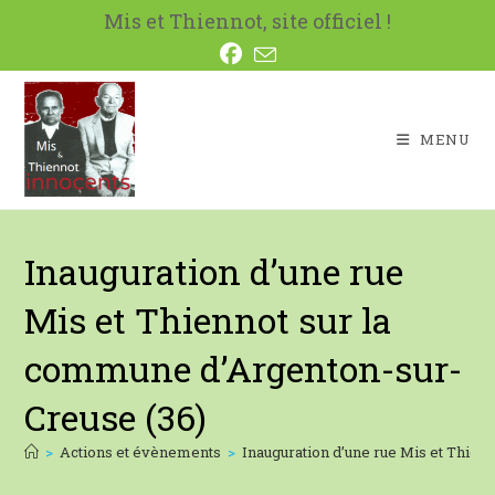
Skip
Mis et Thiennot, site officiel !
to
content
MENU
Inauguration d’une rue
Mis et Thiennot sur la
commune d’Argenton-sur-
Creuse (36)
>
Actions et évènements
>
Inauguration d’une rue Mis et Thien