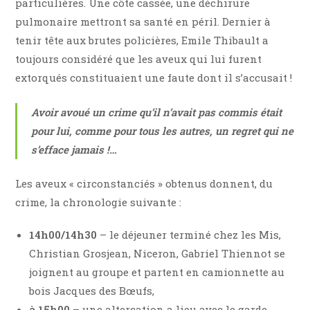
particulières. Une côte cassée, une déchirure
pulmonaire mettront sa santé en péril. Dernier à
tenir tête aux brutes policières, Emile Thibault a
toujours considéré que les aveux qui lui furent
extorqués constituaient une faute dont il s’accusait !
Avoir avoué un crime qu’il n’avait pas commis était
pour lui, comme pour tous les autres, un regret qui ne
s’efface jamais !…
Les aveux « circonstanciés » obtenus donnent, du
crime, la chronologie suivante :
14h00/14h30
– le déjeuner terminé chez les Mis,
Christian Grosjean, Niceron, Gabriel Thiennot se
joignent au groupe et partent en camionnette au
bois Jacques des Bœufs,
à 15h00
– une altercation a lieu avec le garde-