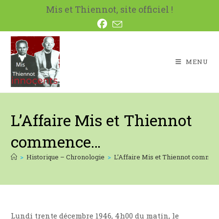
Skip
Mis et Thiennot, site officiel !
to
content
MENU
L’Affaire Mis et Thiennot
commence…
>
Historique – Chronologie
>
L’Affaire Mis et Thiennot comme
Lundi trente décembre 1946, 4h00 du matin, le