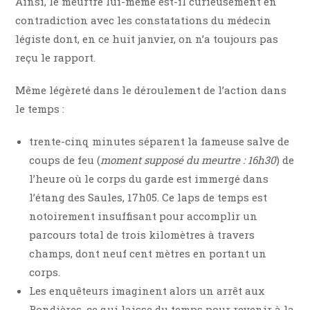
Ainsi, le meurtre lui-même est-il curieusement en
contradiction avec les constatations du médecin
légiste dont, en ce huit janvier, on n’a toujours pas
reçu le rapport.
Même légèreté dans le déroulement de l’action dans
le temps :
trente-cinq minutes séparent la fameuse salve de
coups de feu (
moment supposé du meurtre : 16h30
) de
l’heure où le corps du garde est immergé dans
l’étang des Saules, 17h05. Ce laps de temps est
notoirement insuffisant pour accomplir un
parcours total de trois kilomètres à travers
champs, dont neuf cent mètres en portant un
corps.
Les enquêteurs imaginent alors un arrêt aux
Rondières, ce qui laisse du temps pour revenir à la