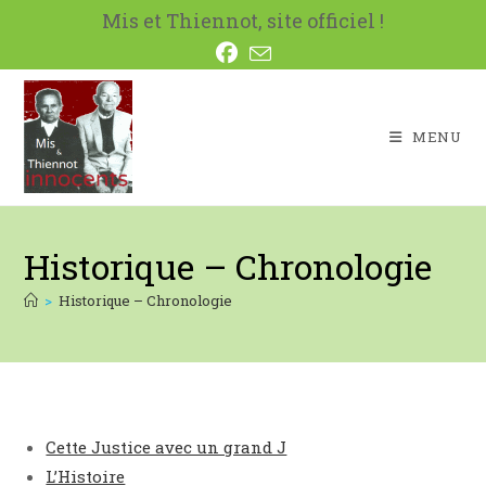
Skip
Mis et Thiennot, site officiel !
to
content
MENU
Historique – Chronologie
>
Historique – Chronologie
Cette Justice avec un grand J
L’Histoire