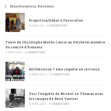
Manifestations Récentes
Projection/Débat à Faverolles
23 MAI 2014
/
0 COMMENTAIRE
Texte de Christophe Matho ( suite au délibéré) membre
du comité d’honneur
7 AOÛT 2026
/
0 COMMENTAIRE
délibération 7 ème requête en révision
13 MARS 2026
/
0 COMMENTAIRE
Voir l’enquête de Michel Le Thomas avec
les images de René Vautier
18 AVRIL 2025
/
0 COMMENTAIRE