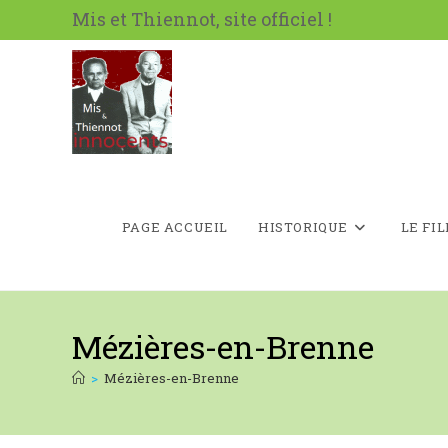
Skip
Mis et Thiennot, site officiel !
to
content
PAGE ACCUEIL
HISTORIQUE
LE FI
Mézières-en-Brenne
>
Mézières-en-Brenne