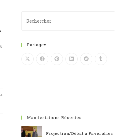
SEARCH
e
Partagez
s
14
Manifestations Récentes
Projection/Débat à Faverolles