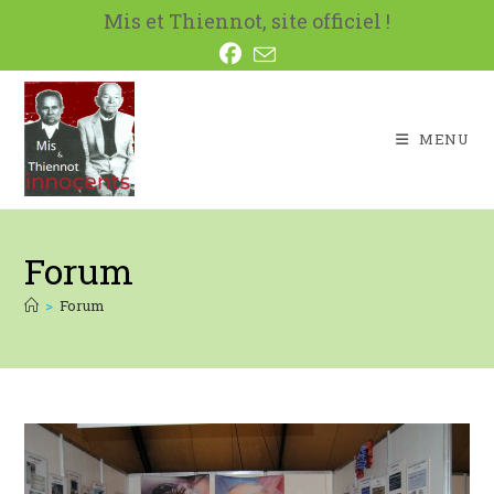
Skip
Mis et Thiennot, site officiel !
to
content
MENU
Forum
>
Forum