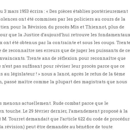
u 3 mars 1953 écrira : « Des pièces établies postérieurement
iolences ont été commises par les policiers au cours de la
utien pour la Révision du procès Mis et Thiennot, plus de
pour que la Justice d’aujourd’hui retrouve les fondamentau
x ont été obtenus par la contrainte et sous les coups. Trent
 de reconnaître ses erreurs que de juger les puissants de ce
onvaincants. Trente ans de réflexion pour reconnaître que
e n’est pas suffisant pour réviser leur procès parce que ce
 au législateur ! » nous a lancé, après le refus de la 6ème
on, passé maître comme la plupart des magistrats que nous
us menons actuellement. Rude combat parce que le
 en touche. Le 29 février dernier, l’amendement proposé à la
M. Tourret demandait que l’article 622 du code de procédur
(la révision) peut être demandée au bénéfice de toute