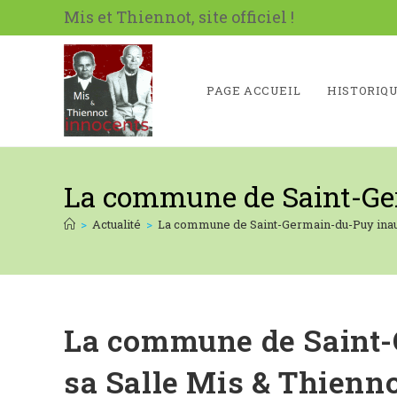
Skip
Mis et Thiennot, site officiel !
to
content
PAGE ACCUEIL
HISTORIQ
La commune de Saint-Ger
>
Actualité
>
La commune de Saint-Germain-du-Puy inaug
La commune de Saint
sa Salle Mis & Thienn