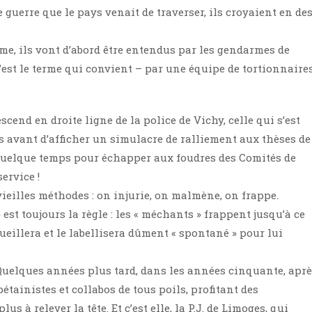
de guerre que le pays venait de traverser, ils croyaient en de
ime, ils vont d’abord être entendus par les gendarmes de
est le terme qui convient – par une équipe de tortionnaire
escend en droite ligne de la police de Vichy, celle qui s’est
fs avant d’afficher un simulacre de ralliement aux thèses de
t quelque temps pour échapper aux foudres des Comités de
ervice !
vieilles méthodes : on injurie, on malmène, on frappe.
 est toujours la règle : les « méchants » frappent jusqu’à ce
ecueillera et le labellisera dûment « spontané » pour lui
. Quelques années plus tard, dans les années cinquante, apr
pétainistes et collabos de tous poils, profitant des
s à relever la tête. Et c’est elle, la P.J. de Limoges, qui