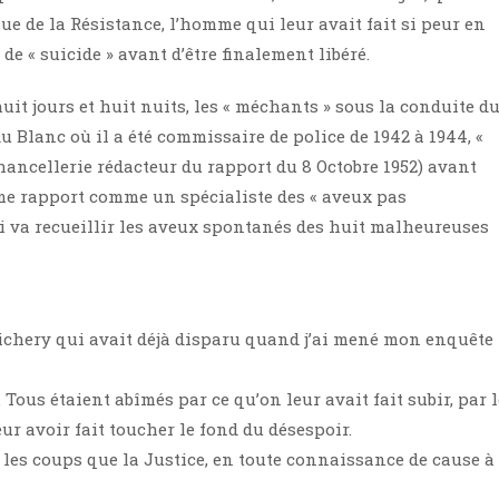
e de la Résistance, l’homme qui leur avait fait si peur en
de « suicide » avant d’être finalement libéré.
it jours et huit nuits, les « méchants » sous la conduite d
Blanc où il a été commissaire de police de 1942 à 1944, «
 Chancellerie rédacteur du rapport du 8 Octobre 1952) avant
ême rapport comme un spécialiste des « aveux pas
ui va recueillir les aveux spontanés des huit malheureuses
hichery qui avait déjà disparu quand j’ai mené mon enquête
Tous étaient abîmés par ce qu’on leur avait fait subir, par l
r avoir fait toucher le fond du désespoir.
t les coups que la Justice, en toute connaissance de cause à