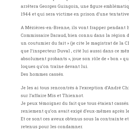
arrêtera Georges Guingoin, une figure emblématiqu
1944 et qui sera victime en prison d’une tentative 
A Mézières-en-Brenne, ils vont frapper pendant hu
Commissaire Daraud, bien connu dans la région du 
un coutumier du fait » (je cite le magistrat de la
que l’inspecteur Duval , cité lui aussi dans ce m
absolument probants », joue son rôle de « bon » q
loques qu’on traîne devant lui.
Des hommes cassés.
Je les ai tous rencontrés à l’exception d’André C
sur l’affaire Mis et Thiennot.
Je peux témoigner du fait que tous étaient cassés. 
reniement qu’on avait exigé d’eux-mêmes après leu
Et ce sont ces aveux obtenus sous la contrainte e
retenus pour les condamner.