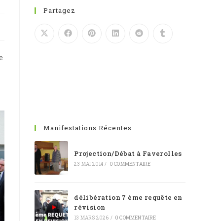
Partagez
e
Manifestations Récentes
Projection/Débat à Faverolles
23 MAI 2014
/
0 COMMENTAIRE
délibération 7 ème requête en
révision
13 MARS 2026
/
0 COMMENTAIRE