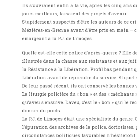
Ils s’ouvraient enfin à la vie, après les cinq ans 
jours meilleurs, faisaient des projets d’avenir…
Stupidement suspectés d’être les auteurs de ce cr
Mézières-en-Brenne avant d’être pris en main – c’
émargeant à la P.J. de Limoges.
Quelle est-elle cette police d’après-guerre ? Elle d
illustrée dans la chasse aux résistants et aux jui
la Résistance à la Libération. Profil bas pendan
Libération avant de reprendre du service. Et quel s
De leur passé récent, ils ont conservé les bonnes 
La liturgie policière du « bon » et des « méchants »
qu’aveu s’ensuive. L’aveu, c’est le « bon » qui le r
donner du poids.
La P.J. de Limoges était une spécialiste du genre
l’épuration des archives de la police, doriotistes, 
circonstances politiques favorables n’hésiteront plu