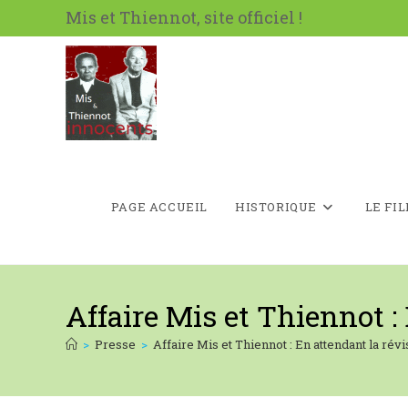
Skip
Mis et Thiennot, site officiel !
to
content
PAGE ACCUEIL
HISTORIQUE
LE FI
Affaire Mis et Thiennot :
>
Presse
>
Affaire Mis et Thiennot : En attendant la révi