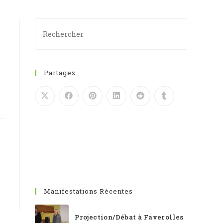
SEARCH
Partagez
Manifestations Récentes
Projection/Débat à Faverolles